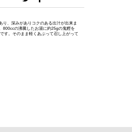
あり、深みがありコクのある出汁が出来ま
00ccの沸騰したお湯に約25gの鬼鰹を
成です。そのまま軽くあぶって召し上がって