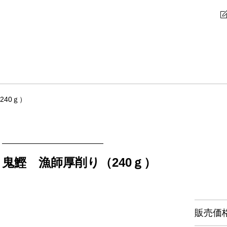
240ｇ）
鬼鰹 漁師厚削り（240ｇ）
販売価