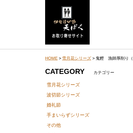
HOME
雪月花シリーズ
鬼鰹 漁師厚削り（
CATEGORY
カテゴリー
雪月花シリーズ
波切節シリーズ
婚礼節
手まいらずシリーズ
その他